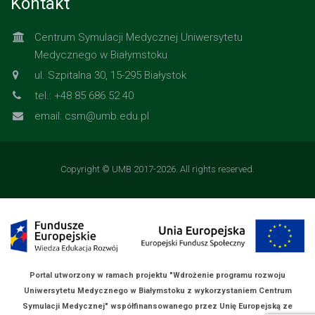
Kontakt
Centrum Symulacji Medycznej Uniwersytetu
Medycznego w Białymstoku
ul. Szpitalna 30, 15-295 Białystok
tel.: +48 85 686 52 40
email:
csm@umb.edu.pl
Copyright © UMB 2017-2026. All rights reserved.
Portal utworzony w ramach projektu "Wdrożenie programu rozwoju
Uniwersytetu Medycznego w Białymstoku z wykorzystaniem Centrum
Symulacji Medycznej" współfinansowanego przez Unię Europejską ze